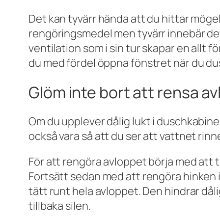
Det kan tyvärr hända att du hittar möge
rengöringsmedel men tyvärr innebär det i
ventilation som i sin tur skapar en allt f
du med fördel öppna fönstret när du dusch
Glöm inte bort att rensa a
Om du upplever dålig lukt i duschkabine
också vara så att du ser att vattnet rinn
För att rengöra avloppet börja med att ta
Fortsätt sedan med att rengöra hinken i 
tätt runt hela avloppet. Den hindrar dål
tillbaka silen.