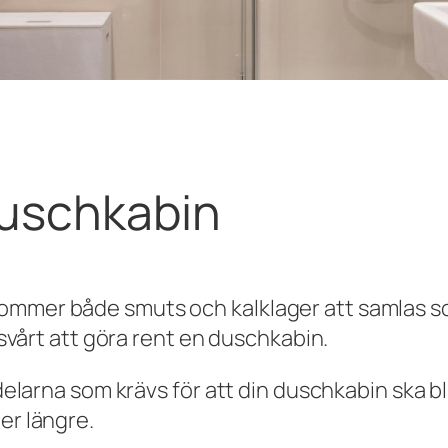
duschkabin
kommer både smuts och kalklager att samlas s
t svårt att göra rent en duschkabin.
delarna som krävs för att din duschkabin ska bli
er längre.