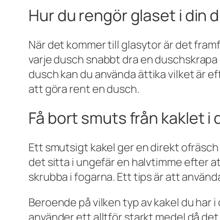
Hur du rengör glaset i din
När det kommer till glasytor är det framf
varje dusch snabbt dra en duschskrapa öve
dusch kan du använda ättika vilket är eff
att göra rent en dusch.
Få bort smuts från kaklet 
Ett smutsigt kakel ger en direkt ofräsch
det sitta i ungefär en halvtimme efter a
skrubba i fogarna. Ett tips är att anvä
Beroende på vilken typ av kakel du har i 
använder ett alltför starkt medel då det