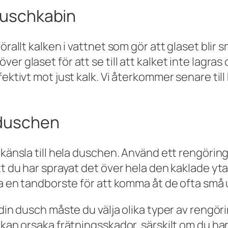
 duschkabin
örallt kalken i vattnet som gör att glaset blir 
r glaset för att se till att kalket inte lagras 
ektivt mot just kalk. Vi återkommer senare till 
i duschen
 känsla till hela duschen. Använd ett rengöring
tt du har sprayat det över hela den kaklade yt
nda en tandborste för att komma åt de ofta sm
din dusch måste du välja olika typer av rengöri
 kan orsaka frätningsskador, särskilt om du har