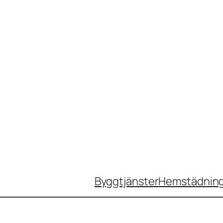
Byggtjänster
Hemstädnin