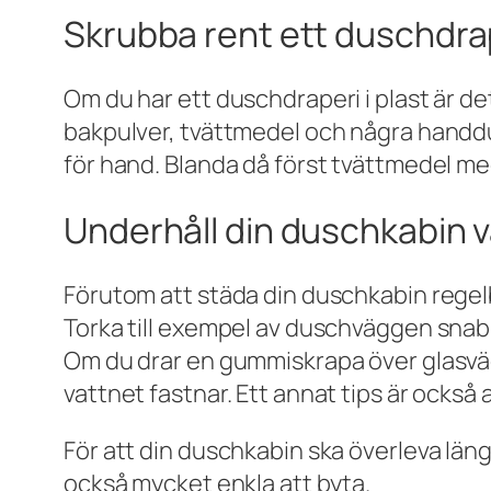
Skrubba rent ett duschdrap
Om du har ett duschdraperi i plast är d
bakpulver, tvättmedel och några handdu
för hand. Blanda då först tvättmedel med
Underhåll din duschkabin v
Förutom att städa din duschkabin regelb
Torka till exempel av duschväggen snabbt 
Om du drar en gummiskrapa över glasvägg
vattnet fastnar. Ett annat tips är också
För att din duschkabin ska överleva läng
också mycket enkla att byta.