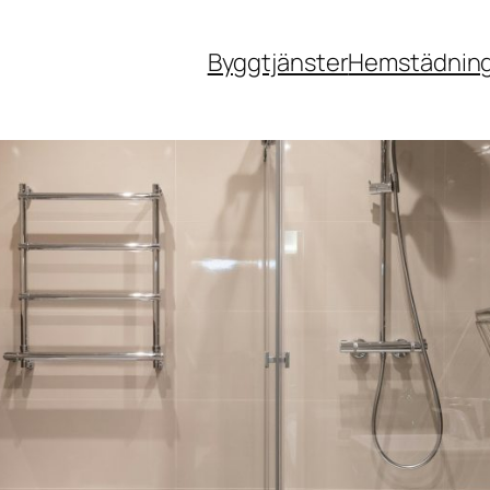
Byggtjänster
Hemstädnin