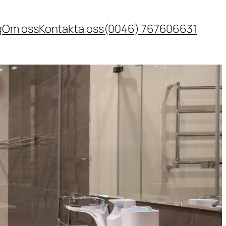
g
Om oss
Kontakta oss
(0046) 767606631