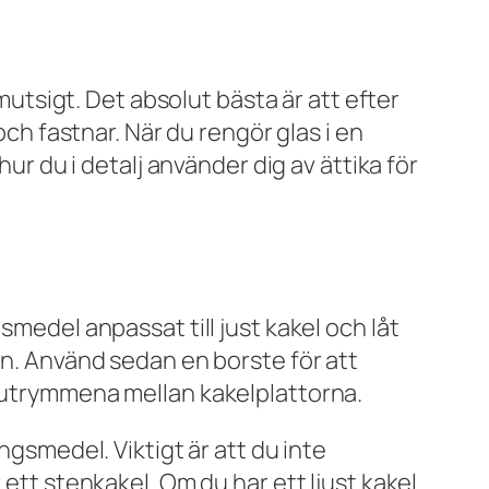
smutsigt. Det absolut bästa är att efter
och fastnar. När du rengör glas i en
hur du i detalj använder dig av ättika för
smedel anpassat till just kakel och låt
an. Använd sedan en borste för att
å utrymmena mellan kakelplattorna.
ngsmedel. Viktigt är att du inte
 ett stenkakel. Om du har ett ljust kakel