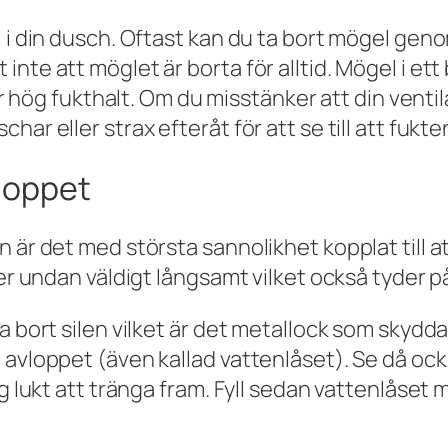
l i din dusch. Oftast kan du ta bort mögel gen
nte att möglet är borta för alltid. Mögel i et
ör hög fukthalt. Om du misstänker att din ventila
ar eller strax efteråt för att se till att fukte
vloppet
n är det med största sannolikhet kopplat till 
er undan väldigt långsamt vilket också tyder på 
 bort silen vilket är det metallock som skyddar
avloppet (även kallad vattenlåset). Se då också
ig lukt att tränga fram. Fyll sedan vattenlåset