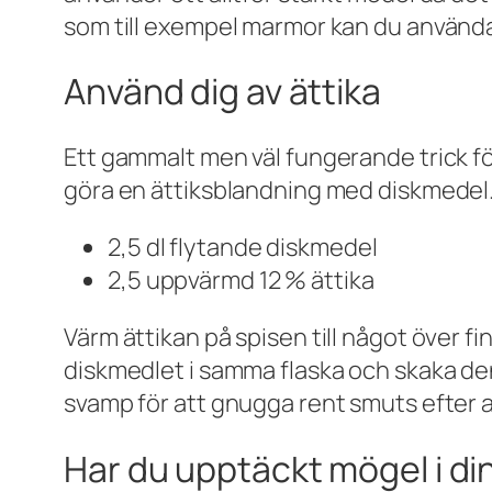
som till exempel marmor kan du använda 
Använd dig av ättika
Ett gammalt men väl fungerande trick för
göra en ättiksblandning med diskmedel.
2,5 dl flytande diskmedel
2,5 uppvärmd 12 % ättika
Värm ättikan på spisen till något över fi
diskmedlet i samma flaska och skaka den
svamp för att gnugga rent smuts efter a
Har du upptäckt mögel i di