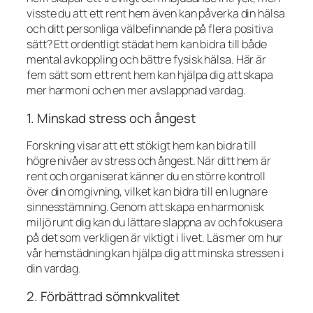
visste du att ett rent hem även kan påverka din hälsa
och ditt personliga välbefinnande på flera positiva
sätt? Ett ordentligt städat hem kan bidra till både
mental avkoppling och bättre fysisk hälsa. Här är
fem sätt som ett rent hem kan hjälpa dig att skapa
mer harmoni och en mer avslappnad vardag.
1. Minskad stress och ångest
Forskning visar att ett stökigt hem kan bidra till
högre nivåer av stress och ångest. När ditt hem är
rent och organiserat känner du en större kontroll
över din omgivning, vilket kan bidra till en lugnare
sinnesstämning. Genom att skapa en harmonisk
miljö runt dig kan du lättare slappna av och fokusera
på det som verkligen är viktigt i livet. Läs mer om hur
vår hemstädning kan hjälpa dig att minska stressen i
din vardag.
2. Förbättrad sömnkvalitet