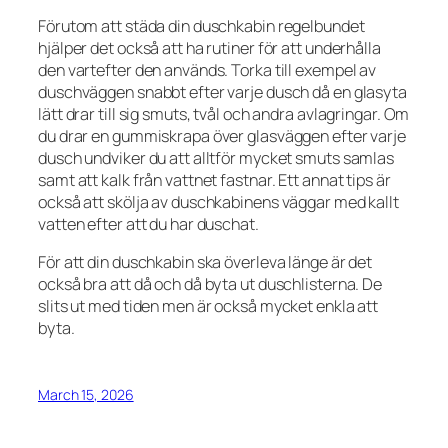
Förutom att städa din duschkabin regelbundet
hjälper det också att ha rutiner för att underhålla
den vartefter den används. Torka till exempel av
duschväggen snabbt efter varje dusch då en glasyta
lätt drar till sig smuts, tvål och andra avlagringar. Om
du drar en gummiskrapa över glasväggen efter varje
dusch undviker du att alltför mycket smuts samlas
samt att kalk från vattnet fastnar. Ett annat tips är
också att skölja av duschkabinens väggar med kallt
vatten efter att du har duschat.
För att din duschkabin ska överleva länge är det
också bra att då och då byta ut duschlisterna. De
slits ut med tiden men är också mycket enkla att
byta.
March 15, 2026