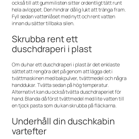
också till att gummilisten sitter ordentligt tätt runt
hela avloppet. Den hindrar dålig lukt att tränga fram.
Fyll sedan vattenlåset med nytt och rent vatten
innan du sätter tillbaka silen.
Skrubba rent ett
duschdraperi i plast
Om du har ett duschdraperi i plast är det enklaste
sättet att rengöra det på genom att lägga det i
tvättmaskinen med bakpulver, tvättmedel och några
handdukar. Tvätta sedan på hög temperatur.
Alternativt kan du också tvätta duschdraperiet för
hand. Blanda då först tvättmedel med lite vatten till
en tjock pasta som du kan skrubba på fläckarna.
Underhåll din duschkabin
vartefter