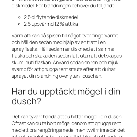
diskmedel. För blandningen behöver du följande:
2,5 dl flytande diskmedel
2,5 uppvärmd 12 % ättika
Värm ättikan på spisen till något över fingervarmt
och häll den sedan med hjälp av en tratt i en
sprayflaska. Häll sedan ner diskmedlet i samma
flaska och skaka den sedan lätt utan att det skapas
skum inuti flaskan. Använd sedan en ren och mjuk
svamp för att gnugga rent smuts efter att du har
sprayat din blandning över ytan i duschen.
Har du upptäckt mögel i din
dusch?
Det kan tyvärr hända att du hittar mögel i din dusch.
Oftast kan du ta bort mögel genom att gnugga rent
med ett bra rengöringsmedel men tyvärr innebär det
inte att möglet är borta för alltid. Mögel i ett badrum