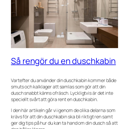
Så rengör du en duschkabin
Vartefter du använder din duschkabin kommer både
smuts och kalklager att samlas som gör att din
dusch snabbt känns ofräsch. Lyckligtvis är det inte
speciellt svårt att göra rent en duschkabin.
I den här artikeln går vi igenom de olika delarna som
krävs för att din duschkabin ska bli riktigt ren samt
ger dig tips på hur du kan ta hand om din dusch så att