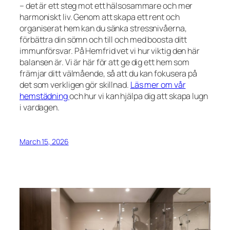
– det är ett steg mot ett hälsosammare och mer
harmoniskt liv. Genom att skapa ett rent och
organiserat hem kan du sänka stressnivåerna,
förbättra din sömn och till och med boosta ditt
immunförsvar. På Hemfrid vet vi hur viktig den här
balansen är. Vi är här för att ge dig ett hem som
främjar ditt välmående, så att du kan fokusera på
det som verkligen gör skillnad.
Läs mer om vår
hemstädning
och hur vi kan hjälpa dig att skapa lugn
i vardagen.
March 15, 2026