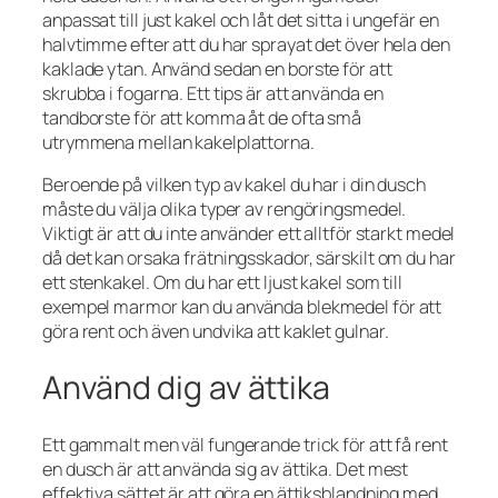
anpassat till just kakel och låt det sitta i ungefär en
halvtimme efter att du har sprayat det över hela den
kaklade ytan. Använd sedan en borste för att
skrubba i fogarna. Ett tips är att använda en
tandborste för att komma åt de ofta små
utrymmena mellan kakelplattorna.
Beroende på vilken typ av kakel du har i din dusch
måste du välja olika typer av rengöringsmedel.
Viktigt är att du inte använder ett alltför starkt medel
då det kan orsaka frätningsskador, särskilt om du har
ett stenkakel. Om du har ett ljust kakel som till
exempel marmor kan du använda blekmedel för att
göra rent och även undvika att kaklet gulnar.
Använd dig av ättika
Ett gammalt men väl fungerande trick för att få rent
en dusch är att använda sig av ättika. Det mest
effektiva sättet är att göra en ättiksblandning med