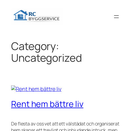
Skip
to
content
Category:
Uncategorized
Rent hem bättre liv
De flesta av oss vet att ett välstädat och organiserat
hem skapar ett trevligt och inbjudande intryck, men