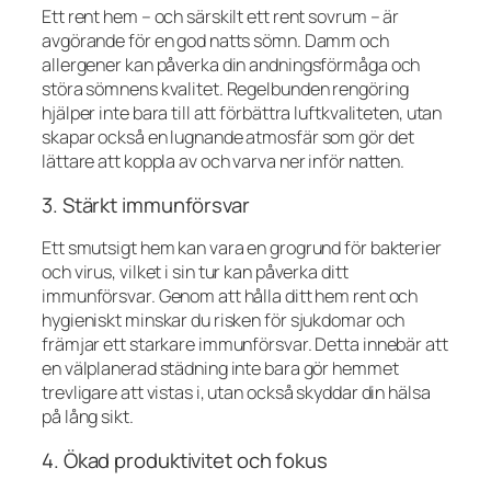
Ett rent hem – och särskilt ett rent sovrum – är
avgörande för en god natts sömn. Damm och
allergener kan påverka din andningsförmåga och
störa sömnens kvalitet. Regelbunden rengöring
hjälper inte bara till att förbättra luftkvaliteten, utan
skapar också en lugnande atmosfär som gör det
lättare att koppla av och varva ner inför natten.
3. Stärkt immunförsvar
Ett smutsigt hem kan vara en grogrund för bakterier
och virus, vilket i sin tur kan påverka ditt
immunförsvar. Genom att hålla ditt hem rent och
hygieniskt minskar du risken för sjukdomar och
främjar ett starkare immunförsvar. Detta innebär att
en välplanerad städning inte bara gör hemmet
trevligare att vistas i, utan också skyddar din hälsa
på lång sikt.
4. Ökad produktivitet och fokus