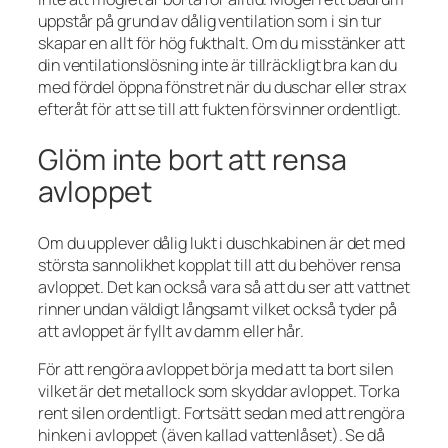
uppstår på grund av dålig ventilation som i sin tur
skapar en allt för hög fukthalt. Om du misstänker att
din ventilationslösning inte är tillräckligt bra kan du
med fördel öppna fönstret när du duschar eller strax
efteråt för att se till att fukten försvinner ordentligt.
Glöm inte bort att rensa
avloppet
Om du upplever dålig lukt i duschkabinen är det med
största sannolikhet kopplat till att du behöver rensa
avloppet. Det kan också vara så att du ser att vattnet
rinner undan väldigt långsamt vilket också tyder på
att avloppet är fyllt av damm eller hår.
För att rengöra avloppet börja med att ta bort silen
vilket är det metallock som skyddar avloppet. Torka
rent silen ordentligt. Fortsätt sedan med att rengöra
hinken i avloppet (även kallad vattenlåset). Se då