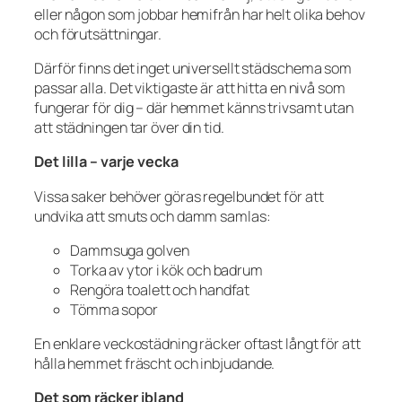
eller någon som jobbar hemifrån har helt olika behov
och förutsättningar.
Därför finns det inget universellt städschema som
passar alla. Det viktigaste är att hitta en nivå som
fungerar för dig – där hemmet känns trivsamt utan
att städningen tar över din tid.
Det lilla – varje vecka
Vissa saker behöver göras regelbundet för att
undvika att smuts och damm samlas:
Dammsuga golven
Torka av ytor i kök och badrum
Rengöra toalett och handfat
Tömma sopor
En enklare veckostädning räcker oftast långt för att
hålla hemmet fräscht och inbjudande.
Det som räcker ibland