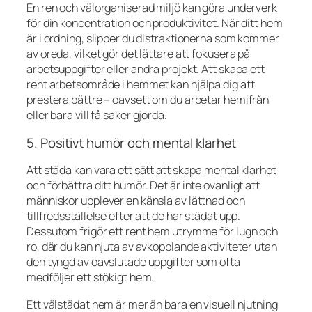
En ren och välorganiserad miljö kan göra underverk
för din koncentration och produktivitet. När ditt hem
är i ordning, slipper du distraktionerna som kommer
av oreda, vilket gör det lättare att fokusera på
arbetsuppgifter eller andra projekt. Att skapa ett
rent arbetsområde i hemmet kan hjälpa dig att
prestera bättre – oavsett om du arbetar hemifrån
eller bara vill få saker gjorda.
5. Positivt humör och mental klarhet
Att städa kan vara ett sätt att skapa mental klarhet
och förbättra ditt humör. Det är inte ovanligt att
människor upplever en känsla av lättnad och
tillfredsställelse efter att de har städat upp.
Dessutom frigör ett rent hem utrymme för lugn och
ro, där du kan njuta av avkopplande aktiviteter utan
den tyngd av oavslutade uppgifter som ofta
medföljer ett stökigt hem.
Ett välstädat hem är mer än bara en visuell njutning